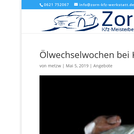
0621 752067
info@zorn-kfz-werkstatt.d
Ölwechselwochen bei 
von
metzw
|
Mai 5, 2019
|
Angebote